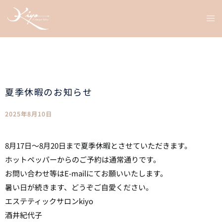
コ
ト
ン
グ
テ
ル
メ
ン
ニ
ツ
ュ
ー
へ
ス
夏季休暇のお知らせ
キ
ッ
2025年8月10日
プ
8月17日～8月20日まで夏季休暇とさせていただきます。
ホットペッパーからのご予約は通常通りです。
お問い合わせ等はE-mailにてお願いいたします。
暑い日が続きます、どうぞご自愛ください。
エステティックサロンkiyo
酒井紀代子